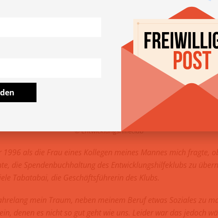
lden
© Entwicklungshilfeclub
r 1996 als die Frau eines Kollegen meines Mannes mich fragte, ob
nte, die Spendenbuchhaltung des Entwicklungshilfeklubs zu übe
ele Tabatabai, die Geschäftsführerin des Klubs.
jahrelang mein Traum, neben meinem Beruf etwas Soziales zu ma
ein, denen es nicht so gut geht wie uns. Leider war das jedoch 