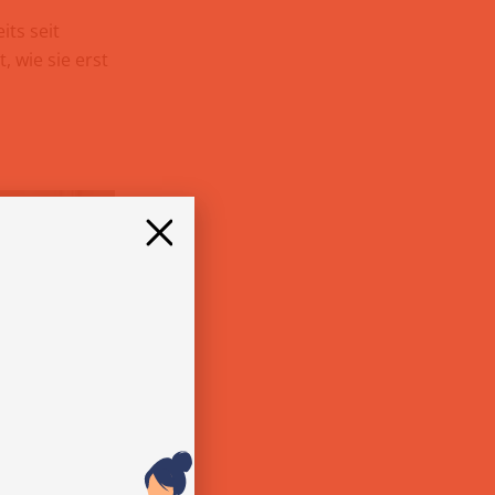
its seit
, wie sie erst