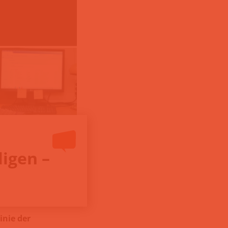
ligen –
inie der