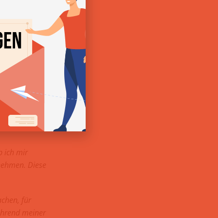
 ich mir
rnehmen. Diese
chen, für
während meiner