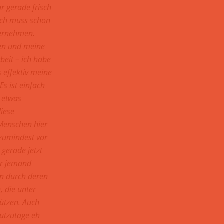
r gerade frisch
 Ich muss schon
bernehmen.
men und meine
beit – ich habe
 effektiv meine
Es ist einfach
 etwas
iese
Menschen hier
 zumindest vor
gerade jetzt
er jemand
rn durch deren
 die unter
ützen. Auch
utzutage eh