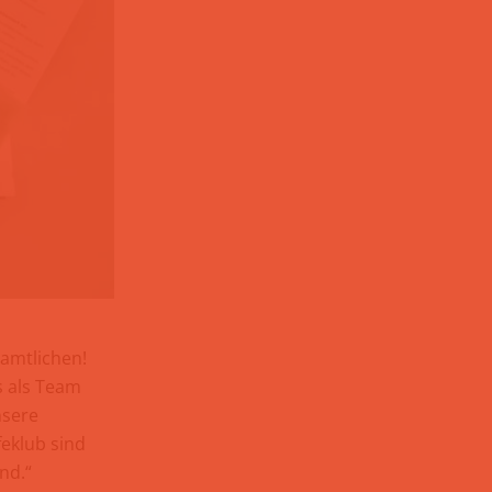
namtlichen!
s als Team
nsere
feklub sind
nd.“