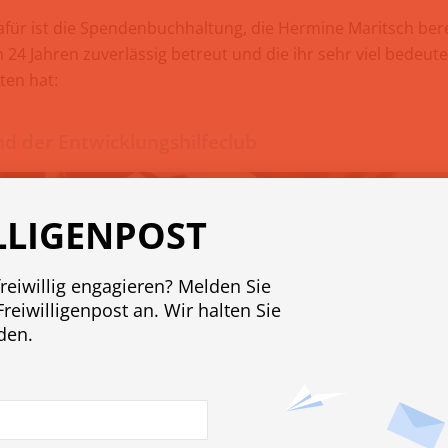
dafür ist die Spendenbuchhaltung, die Hermine Maritsch bere
24 Jahren zuverlässig betreut und die ihr sehr viel bedeutet
ten hat:
d der Entwicklungshilfeclub
LLIGENPOST
freiwillig engagieren? Melden Sie
Freiwilligenpost an. Wir halten Sie
den.