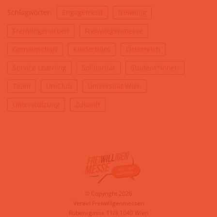
Schlagwörter:
Engagement
freiwillig
Freiwilligenarbeit
Freiwilligenmesse
Gemeinschaft
Kinderbüro
Österreich
Service Learning
Solidarität
Student*innen
Team
UniClub
Universität Wien
Unterstützung
Zukunft
© Copyright 2026
Verein Freiwilligenmessen
Rubensgasse 11/3 1040 Wien