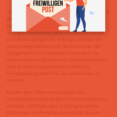
„Service Learning“-Projekte, die im Rahmen der „3rd
Mission“ ablaufen, sind nach einem oder mehreren
Semestern wieder vorbei. Sowohl der UniClub, als
auch WU Volunteering hatten im Rahmen solcher
Lehrveranstaltungen ihre Anfänge, und über die
Jahre hinweg bildeten beide fixe Konstanten des
Engagements auf Universitäten, auch wenn sie
unterschiedlich aufgebaut sind. Dementsprechend
wäre es eher kontraproduktiv, einheitliche
Freiwilligenprogramme für alle Universitäten zu
schnüren.
Karoline Iber: „Wenn man sich jetzt den
naturwissenschaftlichen Bereich mit Umweltschutz
anschaut, sieht man, dass es dort ganz andere
Erfahrungen mit Freiwilligenarbeit gibt, die aber