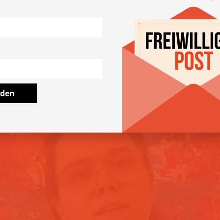
okratie!
iedene Tätigkeiten gesucht, z.B. Lobbyarbeit und Kampagnen
.at
lden