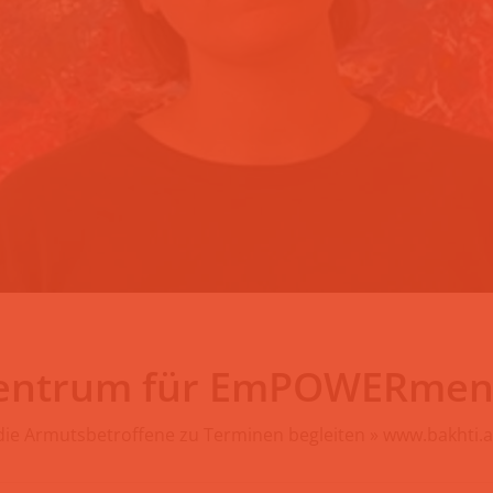
entrum für EmPOWERmen
, die Armutsbetroffene zu Terminen begleiten » www.bakhti.a