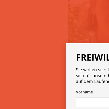
FREIWI
Sie wollen sich 
sich für unsere 
auf dem Laufen
Vorname
by
caro
2. Juli 2024