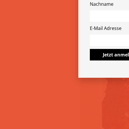
Nachname
mehr dem
Freiwillige für versch
E-Mail Adresse
www.mehr-demokratie
Jetzt anme