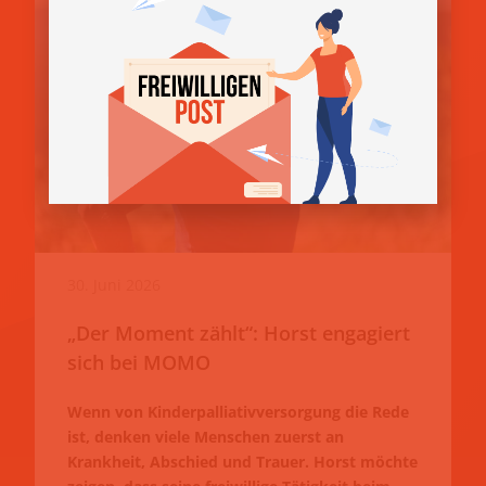
30. Juni 2026
„Der Moment zählt“: Horst engagiert
sich bei MOMO
Wenn von Kinderpalliativversorgung die Rede
ist, denken viele Menschen zuerst an
Krankheit, Abschied und Trauer. Horst möchte