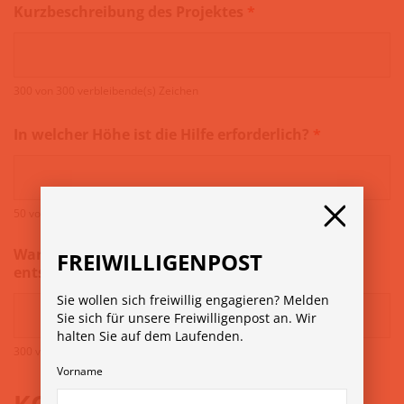
Kurzbeschreibung des Projektes
*
300 von 300 verbleibende(s) Zeichen
In welcher Höhe ist die Hilfe erforderlich?
*
50 von 50 verbleibende(s) Zeichen
Warum soll sich Kiwanis für Ihr Projekt
FREIWILLIGENPOST
entscheiden?
*
Sie wollen sich freiwillig engagieren? Melden
Sie sich für unsere Freiwilligenpost an. Wir
halten Sie auf dem Laufenden.
300 von 300 verbleibende(s) Zeichen
Vorname
KONTAKTPERSON