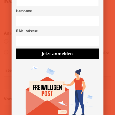
Nachname
E-Mail Adresse
Anrede
*
Herr
Frau
divers
inter
offen
keine Angabe
Jetzt anmelden
Titel
Vorname
*