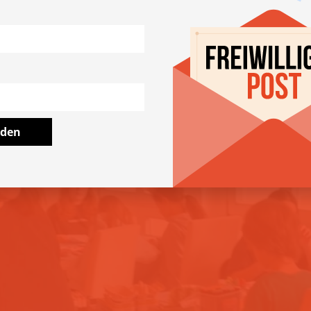
gen Explorer mit Vertretun
lden