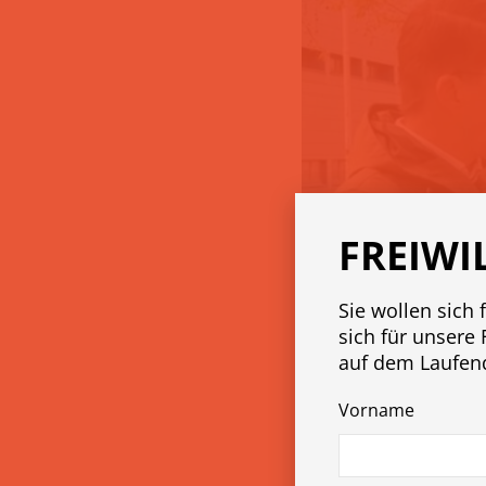
FREIWI
Sie wollen sich 
sich für unsere 
auf dem Laufen
Vorname