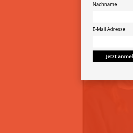
Nachname
by
Judith
5. Mai 2026
E-Mail Adresse
Freiwilli
Jetzt anme