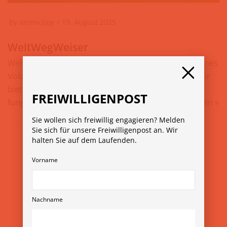
by
atomicboy
19. August 2025
WeltWegWeiser
WeltWegWeiser unterstützt bei der Vorbereitung eines
Volontariats in einem Land des Globalen Südens. Wir
bieten selbst keine eigenen Einsätze an, sondern
FREIWILLIGENPOST
fungieren als unabhängige Servicestelle…
Weiterlesen »
Sie wollen sich freiwillig engagieren? Melden
Sie sich für unsere Freiwilligenpost an. Wir
halten Sie auf dem Laufenden.
Vorname
Nachname
© Copyright 2026
Verein Freiwilligenmessen