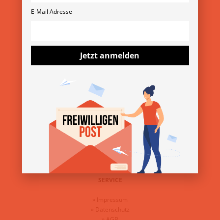
Rubensgasse 11/3 1040 Wien
E-Mail Adresse
+43 1 36 11 820 11
verein@freiwilligenmesse.at
MESSE-ARCHIV
Jetzt anmelden
»
13. Wiener Freiwilligenmesse 2025
»
YOVO25
»
Freiwilligenmesse im Bezirk 2025
ÜBER DEN VEREIN
»
Über uns
»
Kontakt
»
Presse & Downloads
SERVICE
»
Impressum
»
Datenschutz
»
AGB