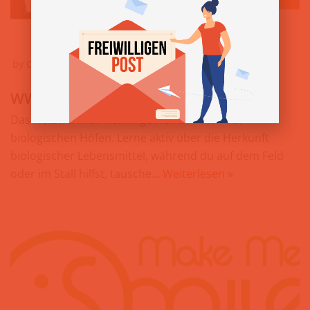
by
Carina Lacher
24. August 2023
WWOOF Österreich
Das Netzwerk für freiwillige Helfer*innen auf
biologischen Höfen. Lerne aktiv über die Herkunft
biologischer Lebensmittel, während du auf dem Feld
oder im Stall hilfst, tausche…
Weiterlesen »