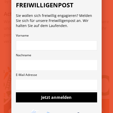
by
Carina Lacher
24. August 2023
FREIWILLIGENPOST
Action for Happiness
Sie wollen sich freiwillig engagieren? Melden
Sie sich für unsere Freiwilligenpost an. Wir
Wir unterstützen Menschen dabei, für eine glücklichere
halten Sie auf dem Laufenden.
und mitfühlendere Welt aktiv zu werden, indem sie ihr
persönliches Leben, ihr Umfeld und die Welt positiv
Vorname
verändern.…
Weiterlesen »
Nachname
E-Mail Adresse
Jetzt anmelden