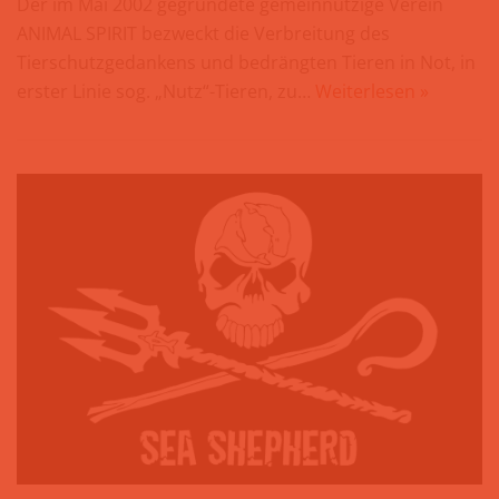
Der im Mai 2002 gegründete gemeinnützige Verein
ANIMAL SPIRIT bezweckt die Verbreitung des
Tierschutzgedankens und bedrängten Tieren in Not, in
erster Linie sog. „Nutz“-Tieren, zu…
Weiterlesen »