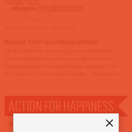
by
Carina Lacher
24. August 2023
Runder Tisch Grundeinkommen
Der RTG dient der Vernetzung unterschiedlicher
Vereine, Initiativen und Personen, die sich für ein
bedingungsloses Grundeinkommen einsetzen. Der
RTG setzt sich für die Einführung des…
Weiterlesen »