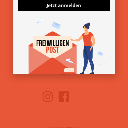
Jetzt anmelden
ÜBER DEN VEREIN
»
Über uns
»
Kontakt
»
Presse & Downloads
SERVICE
»
Impressum
»
Datenschutz
»
AGB