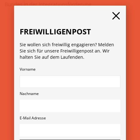
Bundes in der Integrationsförderung.
FREIWILLIGENPOST
Sie wollen sich freiwillig engagieren? Melden
Sie sich für unsere Freiwilligenpost an. Wir
halten Sie auf dem Laufenden.
Vorname
© Copyright 2026
Verein Freiwilligenmessen
Rubensgasse 11/3 1040 Wien
+43 1 36 11 820 11
Nachname
verein@freiwilligenmesse.at
MESSE-ARCHIV
E-Mail Adresse
»
13. Wiener Freiwilligenmesse 2025
»
YOVO25
»
Freiwilligenmesse im Bezirk 2025