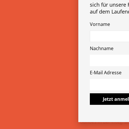
sich für unsere 
auf dem Laufen
Vorname
Nachname
E-Mail Adresse
by
atomicboy
28. Sept
Österreic
Jetzt anme
Der Österreichische In
Bundes in der Integra