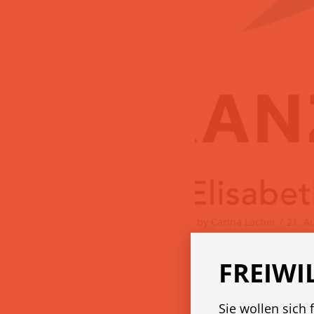
by
Carina Lacher
21. A
Franzisku
FREIWI
Wir sind ein gemeinnü
Sie wollen sich 