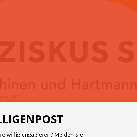
ugust 2023
s Spital
LLIGENPOST
tziges Ordenskrankenhaus in Wien.
freiwillig engagieren? Melden Sie