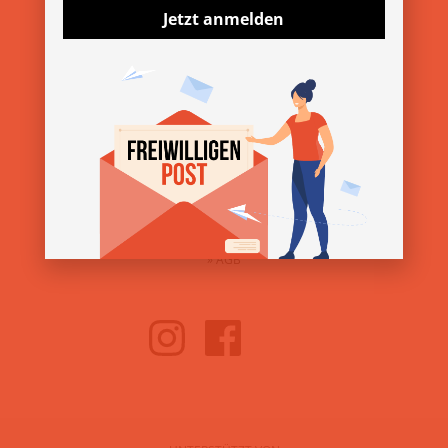
Jetzt anmelden
ÜBER DEN VEREIN
»
Über uns
»
Kontakt
»
Presse & Downloads
SERVICE
»
Impressum
»
Datenschutz
»
AGB