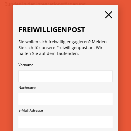
Bundes in der Integrationsförderung.
FREIWILLIGENPOST
Sie wollen sich freiwillig engagieren? Melden
Sie sich für unsere Freiwilligenpost an. Wir
halten Sie auf dem Laufenden.
Vorname
© Copyright 2026
Verein Freiwilligenmessen
Rubensgasse 11/3 1040 Wien
+43 1 36 11 820 11
Nachname
verein@freiwilligenmesse.at
MESSE-ARCHIV
E-Mail Adresse
»
13. Wiener Freiwilligenmesse 2025
»
YOVO25
»
Freiwilligenmesse im Bezirk 2025