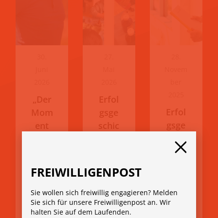
30.
27.
28.
Juni
Mai
Novem
2026
2026
ber
2025
„Der
Erfol
Erfol
Mom
gsge
gsge
ent
schic
schic
zählt
hte:
hte:
“:
Wen
„Die
Hors
n aus
FREIWILLIGENPOST
Frei
t
eine
willig
enga
m
Sie wollen sich freiwillig engagieren? Melden
Sie sich für unsere Freiwilligenpost an. Wir
enm
giert
Hobb
halten Sie auf dem Laufenden.
esse
sich
y