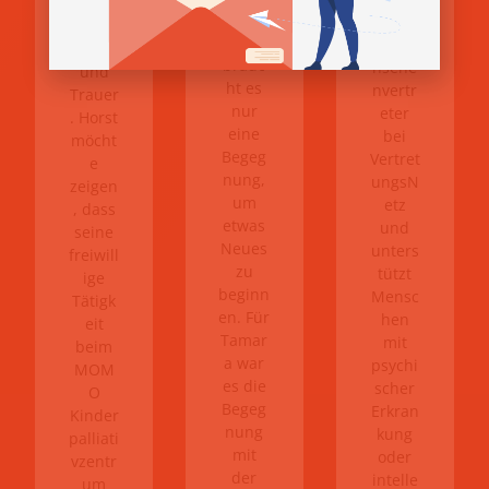
heit,
Manch
her
Abschi
mal
Erwac
ed
brauc
hsene
und
ht es
nvertr
Trauer
nur
eter
. Horst
eine
bei
möcht
Begeg
Vertret
e
nung,
ungsN
zeigen
um
etz
, dass
etwas
und
seine
Neues
unters
freiwill
zu
tützt
ige
beginn
Mensc
Tätigk
en. Für
hen
eit
Tamar
mit
beim
a war
psychi
MOM
es die
scher
O
Begeg
Erkran
Kinder
nung
kung
palliati
mit
oder
vzentr
der
intelle
um