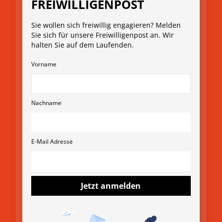
FREIWILLIGENPOST
gsge
ent
schic
schic
zählt
hte:
Sie wollen sich freiwillig engagieren? Melden
hte:
“:
Wen
Sie sich für unsere Freiwilligenpost an. Wir
halten Sie auf dem Laufenden.
„Die
Hors
n aus
Frei
t
eine
Vorname
willig
enga
m
enm
giert
Hobb
esse
sich
y
Nachname
ist
bei
Enga
ein
MO
geme
ideal
MO
nt
E-Mail Adresse
er
wird:
Wenn
Ort,
Tama
von
Kinder
um
ra
Jetzt anmelden
palliati
sich
und
vverso
auf
ihr
rgung
die
die