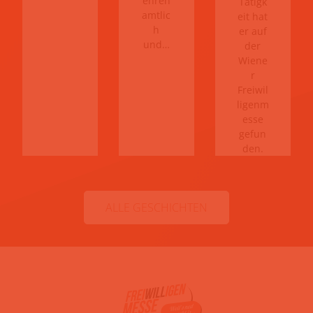
ehren
Tätigk
amtlic
eit hat
h
er auf
und…
der
Wiene
r
Freiwil
ligenm
esse
gefun
den.
ALLE GESCHICHTEN