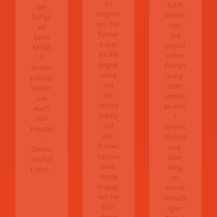
zu
tützt
ige
beginn
Mensc
Tätigk
en. Für
hen
eit
Tamar
mit
beim
a war
psychi
MOM
es die
scher
O
Begeg
Erkran
Kinder
nung
kung
palliati
mit
oder
vzentr
der
intelle
um
Hobby
ktuelle
auch
Lobby
r
von
auf
Beeint
Freude
der
rächtig
,
Freiwil
ung.
Gemei
ligenm
Den
nschaf
esse.
Weg
t und…
Heute
zu
engagi
seiner
ert sie
freiwill
sich
igen