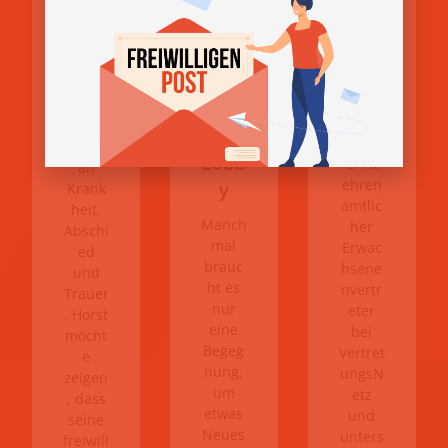
Kreat
Rede
Such
ivkur
ist,
e zu
s bei
denke
mach
der
n viele
Mensc
en“
Hobb
hen
y
Micha
zuerst
Lobb
el ist
an
ehren
y
Krank
amtlic
heit,
Manch
her
Abschi
mal
Erwac
ed
brauc
hsene
und
ht es
nvertr
Trauer
nur
eter
. Horst
eine
bei
möcht
Begeg
Vertret
e
nung,
ungsN
zeigen
um
etz
, dass
etwas
und
seine
Neues
unters
freiwill