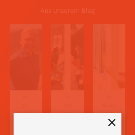
Aus unserem Blog
30.
27.
28.
Juni
Mai
Novem
2026
2026
ber
2025
„Der
Erfol
Erfol
Mom
gsge