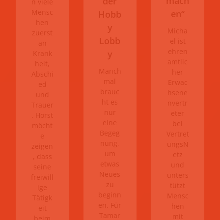
mach
der
n viele
Mensc
en“
Hobb
hen
y
Micha
zuerst
Lobb
el ist
an
ehren
y
Krank
amtlic
heit,
Manch
her
Abschi
mal
Erwac
ed
brauc
hsene
und
ht es
nvertr
Trauer
nur
eter
. Horst
eine
bei
möcht
Begeg
Vertret
e
nung,
ungsN
zeigen
um
etz
, dass
etwas
und
seine
Neues
unters
freiwill
zu
tützt
ige
beginn
Mensc
Tätigk
en. Für
hen
eit
Tamar
mit
beim