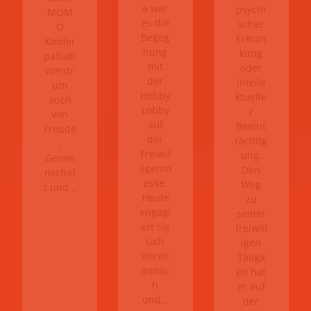
a war
psychi
MOM
es die
scher
O
Begeg
Erkran
Kinder
nung
kung
palliati
mit
oder
vzentr
der
intelle
um
Hobby
ktuelle
auch
Lobby
r
von
auf
Beeint
Freude
der
rächtig
,
Freiwil
ung.
Gemei
ligenm
Den
nschaf
esse.
Weg
t und…
Heute
zu
engagi
seiner
ert sie
freiwill
sich
igen
ehren
Tätigk
amtlic
eit hat
h
er auf
und…
der