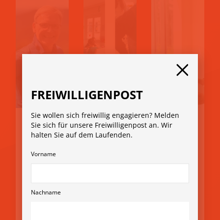
FREIWILLIGENPOST
Sie wollen sich freiwillig engagieren? Melden
30.
27.
28.
Sie sich für unsere Freiwilligenpost an. Wir
Juni
Mai
Novem
halten Sie auf dem Laufenden.
2026
2026
ber
Vorname
2025
„Der
Erfol
Erfol
Mom
gsge
gsge
ent
schic
Nachname
schic
zählt
hte:
hte:
“:
Wen