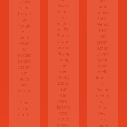
etz
, dass
etwas
und
seine
Neues
unters
freiwill
zu
tützt
ige
beginn
Mensc
Tätigk
en. Für
hen
eit
Tamar
mit
beim
a war
psychi
MOM
es die
scher
O
Begeg
Erkran
Kinder
nung
kung
palliati
mit
oder
vzentr
der
intelle
um
Hobby
ktuelle
auch
Lobby
r
von
auf
Beeint
Freude
der
rächtig
,
Freiwil
ung.
Gemei
ligenm
Den
nschaf
esse.
Weg
t und…
Heute
zu
engagi
seiner