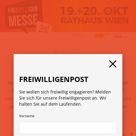
Ja, ich will.
Engagiere dich freiwillig!
FREIWILLIGENPOST
Besuchen Sie am 19. oder 20. Oktober die 12. Wiener
Freiwilligenmesse. Rund 100 Organisationen und
Sie wollen sich freiwillig engagieren? Melden
Sie sich für unsere Freiwilligenpost an. Wir
Initiativen präsentieren sich im Rathaus. Lassen Sie sich
halten Sie auf dem Laufenden.
unverbindlich beraten oder nehmen Sie am bunten
Rahmenprogramm teil..
Vorname