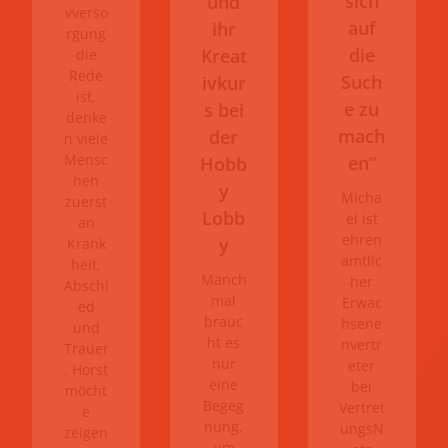
sich
und
vverso
auf
ihr
rgung
die
Kreat
die
Rede
Such
ivkur
ist,
e zu
s bei
denke
mach
der
n viele
Mensc
en“
Hobb
hen
y
Micha
zuerst
Lobb
el ist
an
ehren
y
Krank
amtlic
heit,
Manch
her
Abschi
mal
Erwac
ed
brauc
hsene
und
ht es
nvertr
Trauer
nur
eter
. Horst
eine
bei
möcht
Begeg
Vertret
e
nung,
ungsN
zeigen
um