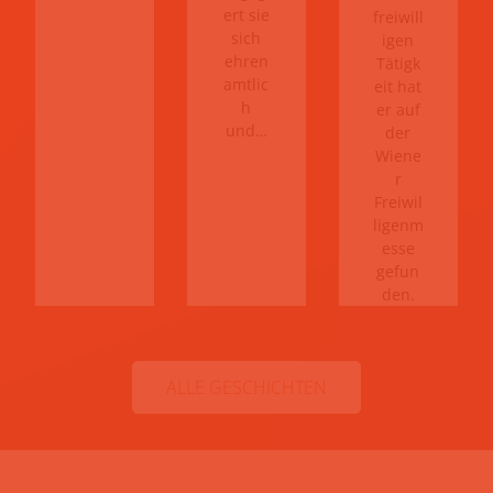
ert sie
freiwill
sich
igen
ehren
Tätigk
amtlic
eit hat
h
er auf
und…
der
Wiene
r
Freiwil
ligenm
esse
gefun
den.
ALLE GESCHICHTEN