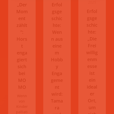
2025
„Der
Erfol
Erfol
Mom
gsge
gsge
ent
schic
schic
zählt
hte:
hte:
“:
Wen
„Die
Hors
n aus
Frei
t
eine
willig
enga
m
enm
giert
Hobb
esse
sich
y
ist
bei
Enga
ein
MO
geme
ideal
MO
nt
er
wird:
Wenn
Ort,
Tama
von
Kinder
um
ra
palliati