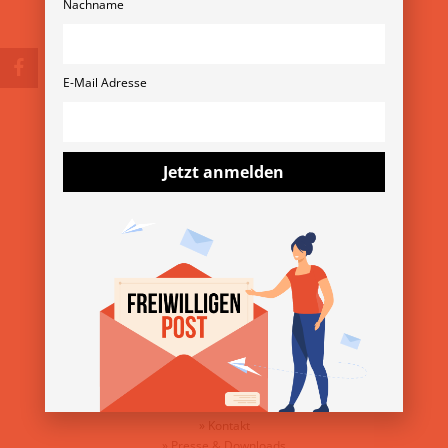
Nachname
E-Mail Adresse
© Copyright 2026
Verein Freiwilligenmessen
Rubensgasse 11/3 1040 Wien
+43 1 36 11 820 11
verein@freiwilligenmesse.at
Jetzt anmelden
MESSE-ARCHIV
»
13. Wiener Freiwilligenmesse 2025
»
YOVO25
»
Freiwilligenmesse im Bezirk 2025
ÜBER DEN VEREIN
»
Über uns
»
Kontakt
»
Presse & Downloads