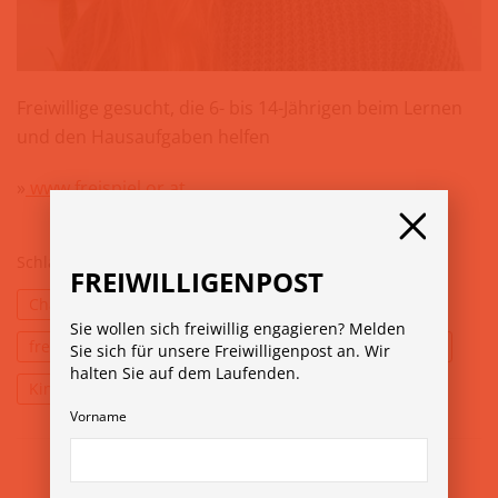
Freiwillige gesucht, die 6- bis 14-Jährigen beim Lernen
und den Hausaufgaben helfen
»
www.freispiel.or.at
Schlagwörter:
Bildungsgerechtigkeit
FREIWILLIGENPOST
Changengleichheit
ehrenamt
Engagement
Sie wollen sich freiwillig engagieren? Melden
freiwillig
Hausaufgabenbetreuung
Jugendliche
Sie sich für unsere Freiwilligenpost an. Wir
halten Sie auf dem Laufenden.
Kinder
Lernhilfe
Vorname