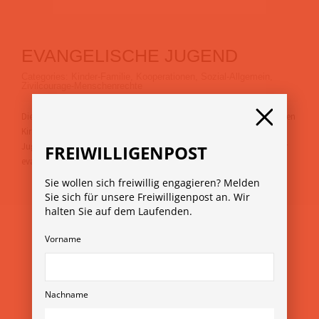
EVANGELISCHE JUGEND
Categories:
Kinder-Familie
,
Kooperationen
,
Sozial-Allgemein
,
Zivilcourage-Menschenrechte
Die Evangelische Jugend Österreich (EJÖ) ist als Werk der Evangelischen
Kirche in Österreich mit der außerschulischen Arbeit mit Kindern und
Jugendlichen betraut und damit die offizielle Jugendorganisation der
FREIWILLIGENPOST
evangelischen Kirche in Österreich.
Sie wollen sich freiwillig engagieren? Melden
Sie sich für unsere Freiwilligenpost an. Wir
halten Sie auf dem Laufenden.
Vorname
Nachname