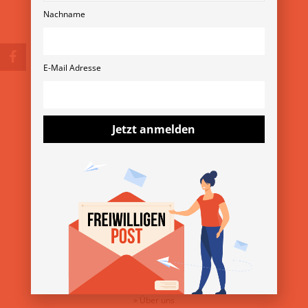
Nachname
E-Mail Adresse
© Copyright 2026
Verein Freiwilligenmessen
Rubensgasse 11/3 1040 Wien
+43 1 36 11 820 11
Jetzt anmelden
verein@freiwilligenmesse.at
MESSE-ARCHIV
»
13. Wiener Freiwilligenmesse 2025
»
YOVO25
»
Freiwilligenmesse im Bezirk 2025
ÜBER DEN VEREIN
»
Über uns