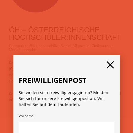
ÖH – ÖSTERREICHISCHE
HOCHSCHÜLER:INNENSCHAFT
Categories:
Bildung-Lernhilfe
,
Sozial-Allgemein
,
Zivilcourage-
Menschenrechte
Die Bundesvertretung der Österreichischen Hochschüler_innenschaft
(ÖH) ist die Vertretung aller Studierenden an Universitäten,
Privatuniversitäten, Fachhochschulen und Pädagogischen
FREIWILLIGENPOST
Hochschulen.
Sie wollen sich freiwillig engagieren? Melden
Die ÖH wird alle zwei Jahre durch alle Studierenden direkt gewählt und
Sie sich für unsere Freiwilligenpost an. Wir
bildet ihr Sprachrohr.
halten Sie auf dem Laufenden.
Vorname