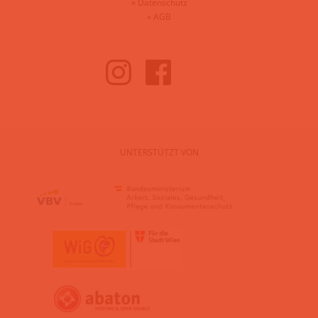
»
Datenschutz
»
AGB
UNTERSTÜTZT VON