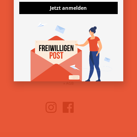
Jetzt anmelden
ÜBER DEN VEREIN
»
Über uns
»
Kontakt
»
Presse & Downloads
SERVICE
»
Impressum
»
Datenschutz
»
AGB