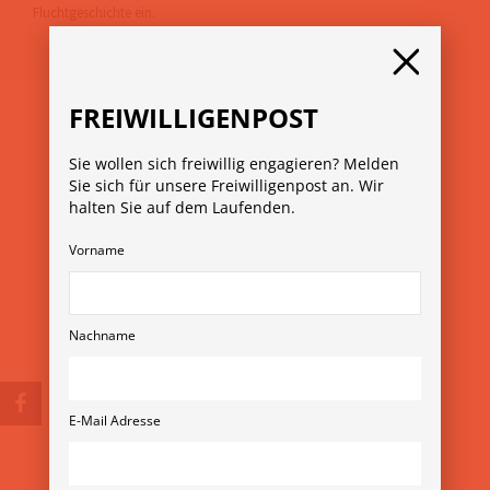
Fluchtgeschichte ein.
FREIWILLIGENPOST
Sie wollen sich freiwillig engagieren? Melden
Sie sich für unsere Freiwilligenpost an. Wir
halten Sie auf dem Laufenden.
Vorname
© Copyright 2026
Verein Freiwilligenmessen
Rubensgasse 11/3 1040 Wien
+43 1 36 11 820 11
Nachname
verein@freiwilligenmesse.at
MESSE-ARCHIV
E-Mail Adresse
»
13. Wiener Freiwilligenmesse 2025
»
YOVO25
»
Freiwilligenmesse im Bezirk 2025