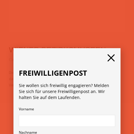
WIENER BEZIRKSMUSEEN
Categories:
Aussteller Festsaal-w23
,
Kunst-Kultur-vie23
FREIWILLIGENPOST
Die Entwicklung der wiener Gemeindebezirke kulturhistorisch
darzustellen, darüber Kenntnisse zu vermitteln und zu verbreiten. Der
Verein ist unpolitisch und gemeinnützig.
Sie wollen sich freiwillig engagieren? Melden
Sie sich für unsere Freiwilligenpost an. Wir
halten Sie auf dem Laufenden.
Vorname
Nachname