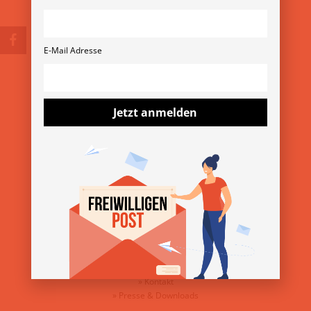
© Copyright 2026
E-Mail Adresse
Verein Freiwilligenmessen
Rubensgasse 11/3 1040 Wien
+43 1 36 11 820 11
verein@freiwilligenmesse.at
Jetzt anmelden
MESSE-ARCHIV
»
13. Wiener Freiwilligenmesse 2025
»
YOVO25
»
Freiwilligenmesse im Bezirk 2025
ÜBER DEN VEREIN
»
Über uns
»
Kontakt
»
Presse & Downloads