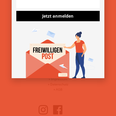
»
13. Wiener Freiwilligenmesse 2025
»
YOVO25
Jetzt anmelden
»
Freiwilligenmesse im Bezirk 2025
ÜBER DEN VEREIN
»
Über uns
»
Kontakt
»
Presse & Downloads
SERVICE
»
Impressum
»
Datenschutz
»
AGB