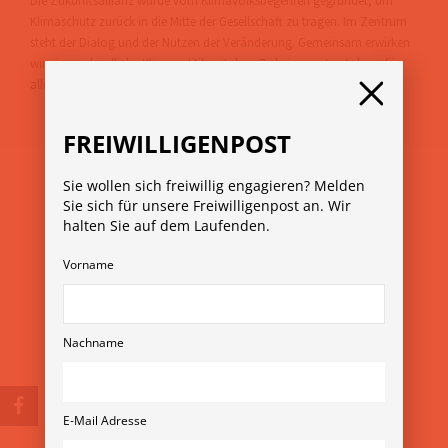
Die Zukunftsallianz wurde vom Klimavolksbegehren gegründet, um
Klimaschutz zurück in die Mitte der Gesellschaft zu tragen. Im Zentrum
steht der Dialog und der Nutzen der Veränderung. Gemeinsam erwirken
wir eine verbindliche Klimapolitik mit dem Ziel eines guten Lebens für
alle.
FREIWILLIGENPOST
Sie wollen sich freiwillig engagieren? Melden
Sie sich für unsere Freiwilligenpost an. Wir
halten Sie auf dem Laufenden.
Vorname
© Copyright 2026
Verein Freiwilligenmessen
Nachname
Rubensgasse 11/3 1040 Wien
+43 1 36 11 820 11
verein@freiwilligenmesse.at
E-Mail Adresse
MESSE-ARCHIV