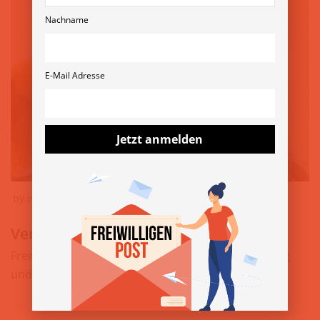
Nachname
E-Mail Adresse
Jetzt anmelden
by
isabella
11. Mai 2023
Veranstaltungsteam Samariterbund
Freiwillige bei Veranstaltungen für Kinderbetreuung
und Infostand gesucht » www.samariterbund.net