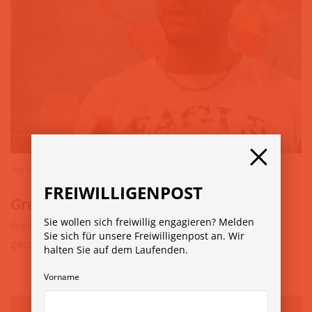
by
isabella
5. Juli 2023
FREIWILLIGENPOST
Grenzenlos Volunteering
Sie wollen sich freiwillig engagieren? Melden
Freiwillige für Auslandseinsätze in über 80 Ländern
Sie sich für unsere Freiwilligenpost an. Wir
gesucht » www.grenzenlos.or.at
halten Sie auf dem Laufenden.
Vorname