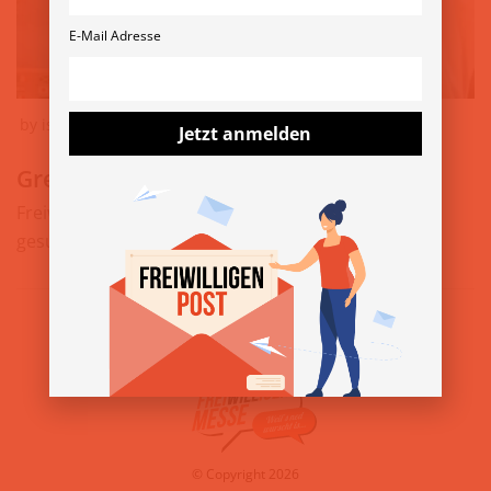
E-Mail Adresse
by
isabella
5. Juli 2023
Jetzt anmelden
Grenzenlos Volunteering
Freiwillige für Auslandseinsätze in über 80 Ländern
gesucht » www.grenzenlos.or.at
© Copyright 2026