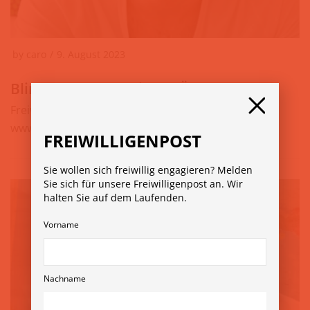
by
caro
9. August 2023
Blindenverband Wien, NÖ, Burgenland
Freiwillige für verschiedene Tätigkeiten gesucht »
www.blindenverband-wnb.at
FREIWILLIGENPOST
Sie wollen sich freiwillig engagieren? Melden
Sie sich für unsere Freiwilligenpost an. Wir
halten Sie auf dem Laufenden.
Vorname
Nachname