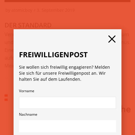
by
atomicboy
3. September 2019
DER STANDARD
Vereinszweck: DER STANDARD ist ein Qualitätsmedium
und setzt auf die Kraft des unbeugsamen Journalismus.
Einen Journalismus, der fundiert recherchiert,
FREIWILLIGENPOST
aufdeckt, Anspruch auf Unabhängigkeit und
Meinung…
Weiterlesen »
Sie wollen sich freiwillig engagieren? Melden
Sie sich für unsere Freiwilligenpost an. Wir
halten Sie auf dem Laufenden.
Vorname
Nachname