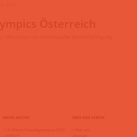
ber 2019
lympics Österreich
r Menschen mit intellektueller Beeinträchtigung.
MESSE-ARCHIV
ÜBER DEN VEREIN
»
13. Wiener Freiwilligenmesse 2025
»
Über uns
»
YOVO25
»
Kontakt