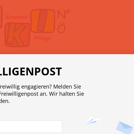
ber 2019
LLIGENPOST
freiwillig engagieren? Melden Sie
 Kinder und Jugendliche
Freiwilligenpost an. Wir halten Sie
den.