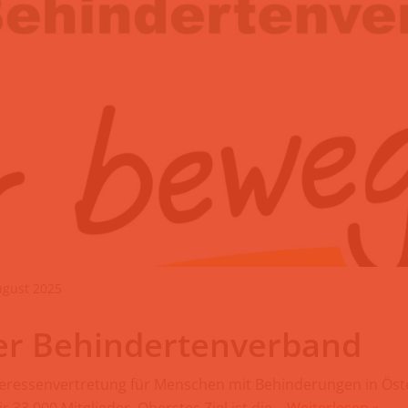
ugust 2025
er Behindertenverband
teressenvertretung für Menschen mit Behinderungen in Öster
r 33.000 Mitglieder. Oberstes Ziel ist die…
Weiterlesen »