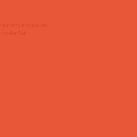
erkürzend erkrankten
tvoller Teil