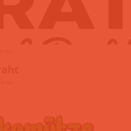
st 2025
raht
sorge