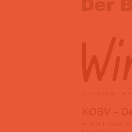
by
Carina Lacher
28. A
KOBV – D
Wir sind die größte In
NÖ und Bgld. zählen wi