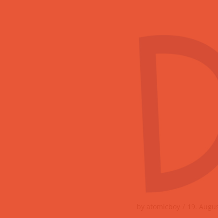
by
atomicboy
19. Augu