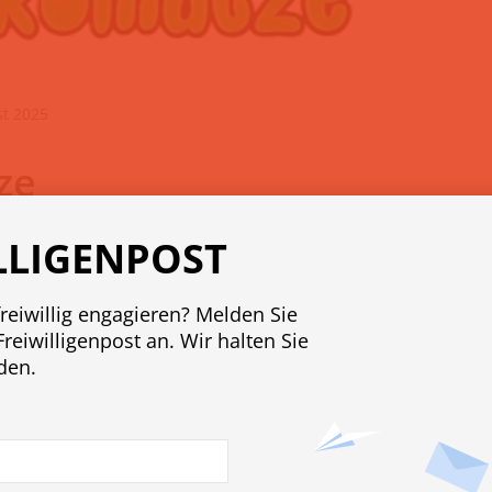
st 2025
ze
eren mitzumachen, Mützen (Beanies) für Jugendliche zu nä
LLIGENPOST
freiwillig engagieren? Melden Sie
Freiwilligenpost an. Wir halten Sie
den.