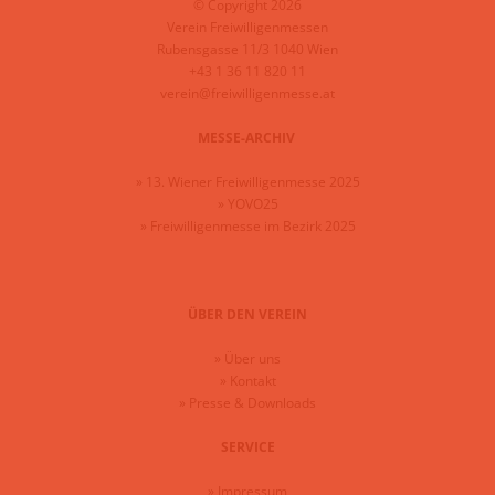
© Copyright 2026
Verein Freiwilligenmessen
Rubensgasse 11/3 1040 Wien
+43 1 36 11 820 11
verein@freiwilligenmesse.at
MESSE-ARCHIV
»
13. Wiener Freiwilligenmesse 2025
»
YOVO25
»
Freiwilligenmesse im Bezirk 2025
ÜBER DEN VEREIN
»
Über uns
»
Kontakt
»
Presse & Downloads
SERVICE
»
Impressum