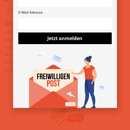
by
atomicboy
1. September 2022
E-Mail Adresse
Grenzenlos
– Interkultureller Austausch – Unterstützung von
Jetzt anmelden
ehrenamtlichem und zivilgesellschaftlichem
Engagement – Persönlichkeitsentwicklung und
Weiterbildung (individuelle Ebene) – Respekt für
kulturelle und soziale Vielfalt (globale
und…
Weiterlesen »