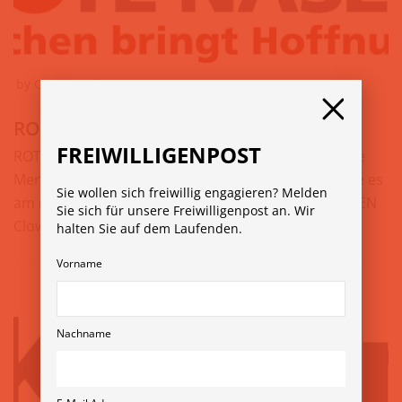
by
Carina Lacher
21. August 2023
ROTE NASEN Clowndoctors
FREIWILLIGENPOST
ROTE NASEN ist eine künstlerische Organisation, die
Menschen Freude und ein Lachen schenkt, wenn sie es
Sie wollen sich freiwillig engagieren? Melden
am meisten brauchen. Seit 1994 bringen ROTE NASEN
Sie sich für unsere Freiwilligenpost an. Wir
Clowns…
Weiterlesen »
halten Sie auf dem Laufenden.
Vorname
Nachname