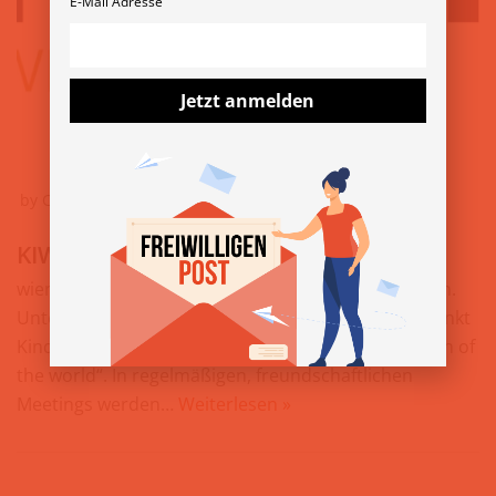
E-Mail Adresse
Jetzt anmelden
by
Carina Lacher
21. August 2023
KIWANIS Club wien – Europa 1
wiener Charity-Verein einer weltweiten Organisation.
Unterstützung bedürftiger Personen mit Schwerpunkt
Kinder und Jugendliche. Motto: „Serving the children of
the world“. In regelmäßigen, freundschaftlichen
Meetings werden…
Weiterlesen »