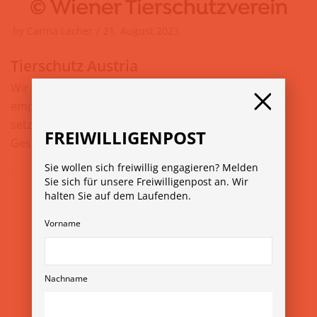
by
Carina Lacher
21. August 2023
Tierschutz Austria
Wir streben nach einer Welt, in der Tiere als
empfindsame Lebewesen anerkannt werden. Daher
setzen wir uns auf den Ebenen Tier, Mensch und
FREIWILLIGENPOST
Gesellschaft für…
Weiterlesen »
Sie wollen sich freiwillig engagieren? Melden
Sie sich für unsere Freiwilligenpost an. Wir
halten Sie auf dem Laufenden.
Vorname
Nachname
© Copyright 2026
Verein Freiwilligenmessen