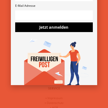
Rubensgasse 11/3 1040 Wien
E-Mail Adresse
+43 1 36 11 820 11
verein@freiwilligenmesse.at
MESSE-ARCHIV
Jetzt anmelden
»
13. Wiener Freiwilligenmesse 2025
»
YOVO25
»
Freiwilligenmesse im Bezirk 2025
ÜBER DEN VEREIN
»
Über uns
»
Kontakt
»
Presse & Downloads
SERVICE
»
Impressum
»
Datenschutz
»
AGB