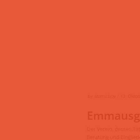
by
atomicboy
13. Okto
Emmausge
Der Verein, dessen Tät
Beratung und Einglied