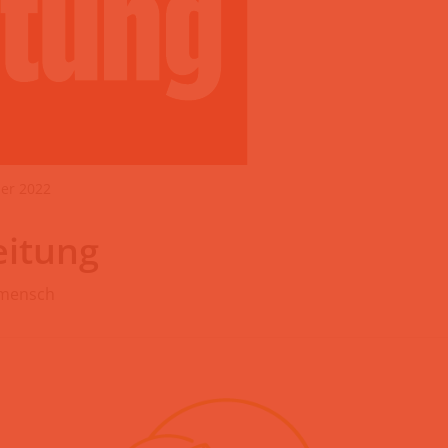
ber 2022
eitung
smensch