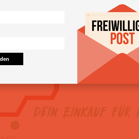
lden
ber 2022