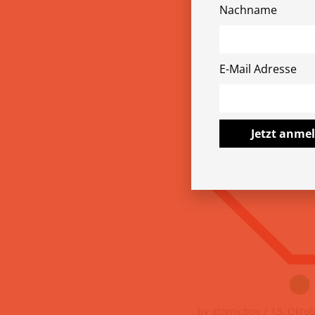
Nachname
E-Mail Adresse
Jetzt anme
by
atomicboy
13. Okto