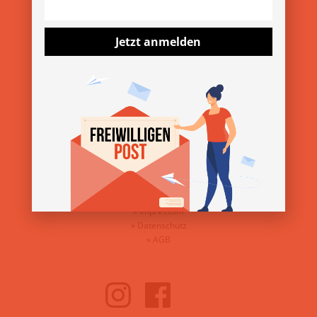
»
13. Wiener Freiwilligenmesse 2025
»
YOVO25
Jetzt anmelden
»
Freiwilligenmesse im Bezirk 2025
ÜBER DEN VEREIN
»
Über uns
»
Kontakt
»
Presse & Downloads
SERVICE
»
Impressum
»
Datenschutz
»
AGB