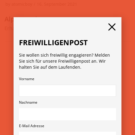
by
atomicboy
16. September 2021
Alpenverein
Erhaltung und Schutz der Alpen
FREIWILLIGENPOST
Sie wollen sich freiwillig engagieren? Melden
Sie sich für unsere Freiwilligenpost an. Wir
halten Sie auf dem Laufenden.
Vorname
© Copyright 2026
Verein Freiwilligenmessen
Nachname
Rubensgasse 11/3 1040 Wien
+43 1 36 11 820 11
verein@freiwilligenmesse.at
E-Mail Adresse
MESSE-ARCHIV