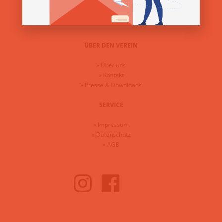
»
Freiwilligenmesse im Bezirk 2025
ÜBER DEN VEREIN
»
Über uns
»
Kontakt
»
Presse & Downloads
SERVICE
»
Impressum
»
Datenschutz
»
AGB