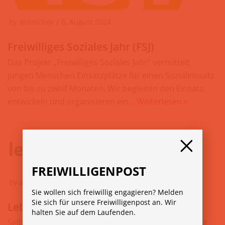
by
atomicboy
8. August 2024
Freiwilliges Soziales Jahr (FSJ)
Das Projekt „Freiwilliges Soziales Jahr“ vermittelt
jungen Menschen Einsatzplätze für einen Sozialeinsatz
von bis zu zwölf Monaten. Wir begleiten den Einsatz,
entwickeln und organisieren ein…
Weiterlesen »
FREIWILLIGENPOST
by
atomicboy
8. August 2024
Sie wollen sich freiwillig engagieren? Melden
Sie sich für unsere Freiwilligenpost an. Wir
Lebenshilfe Wien
halten Sie auf dem Laufenden.
Selbstbestimmtes, erfülltes Leben von Menschen mit