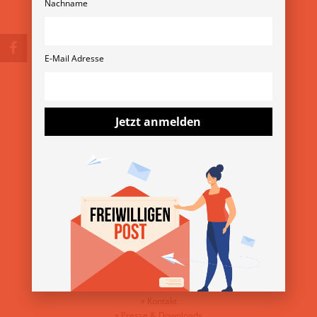
Nachname
E-Mail Adresse
© Copyright 2026
Verein Freiwilligenmessen
Rubensgasse 11/3 1040 Wien
+43 1 36 11 820 11
verein@freiwilligenmesse.at
Jetzt anmelden
MESSE-ARCHIV
»
13. Wiener Freiwilligenmesse 2025
»
YOVO25
»
Freiwilligenmesse im Bezirk 2025
ÜBER DEN VEREIN
»
Über uns
»
Kontakt
»
Presse & Downloads