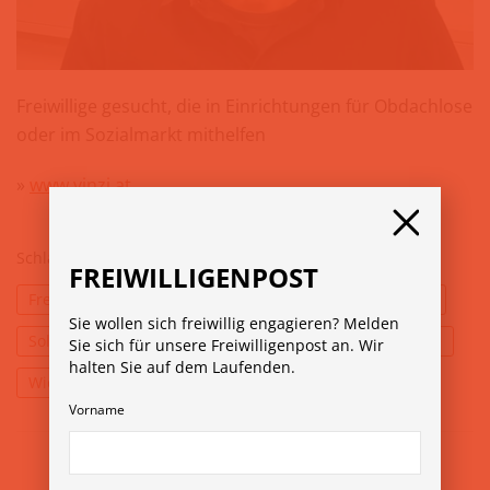
Freiwillige gesucht, die in Einrichtungen für Obdachlose
oder im Sozialmarkt mithelfen
»
www.vinzi.at
Schlagwörter:
Engagement
freiwillig
FREIWILLIGENPOST
Freiwilligenarbeit
Obdachlosenhilfe
Österreich
Sie wollen sich freiwillig engagieren? Melden
Solidarität
Sozialmarkt
VinziRast
VinziWerke
Sie sich für unsere Freiwilligenpost an. Wir
halten Sie auf dem Laufenden.
Wien
Vorname