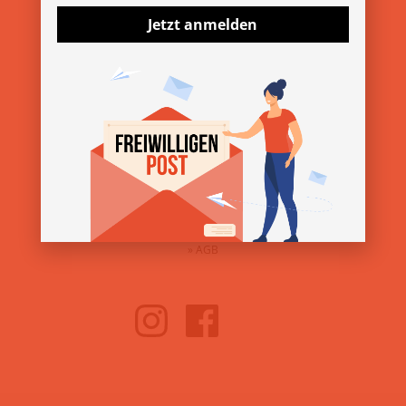
Jetzt anmelden
ÜBER DEN VEREIN
»
Über uns
»
Kontakt
»
Presse & Downloads
SERVICE
»
Impressum
»
Datenschutz
»
AGB