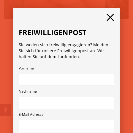
FREIWILLIGENPOST
Sie wollen sich freiwillig engagieren? Melden
Sie sich für unsere Freiwilligenpost an. Wir
halten Sie auf dem Laufenden.
Vorname
© Copyright 2026
Verein Freiwilligenmessen
Rubensgasse 11/3 1040 Wien
+43 1 36 11 820 11
Nachname
verein@freiwilligenmesse.at
MESSE-ARCHIV
E-Mail Adresse
»
13. Wiener Freiwilligenmesse 2025
»
YOVO25
»
Freiwilligenmesse im Bezirk 2025