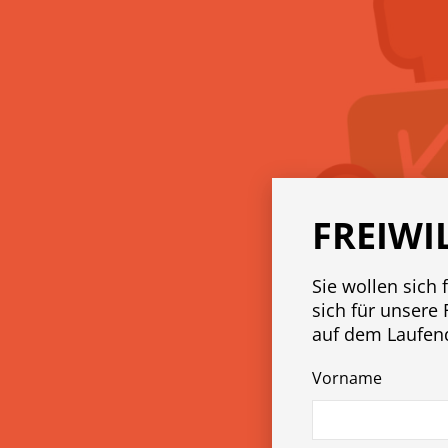
FREIWI
Sie wollen sich 
sich für unsere 
auf dem Laufen
Vorname
by
atomicboy
16. Sept