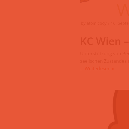
by
atomicboy
16. Sept
KC Wien –
Unterstützung von Per
seelischen Zustandes u
…
Weiterlesen »