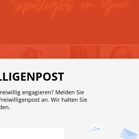
LLIGENPOST
freiwillig engagieren? Melden Sie
r 2020
Freiwilligenpost an. Wir halten Sie
den.
ationale Tag der Freiwilli
 on You!