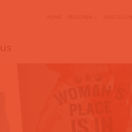
HOME
BESUCHEN
AUSSTELLE
us