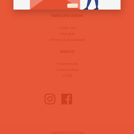
ÜBER DEN VEREIN
»
Über uns
»
Kontakt
»
Presse & Downloads
SERVICE
»
Impressum
»
Datenschutz
»
AGB
UNTERSTÜTZT VON