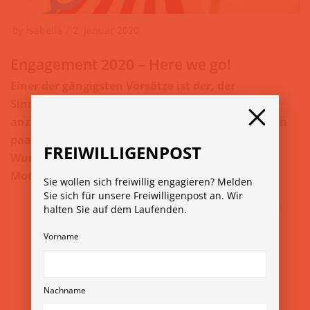
by
isabella
2. Januar 2020
Engagement 2020 – Here we go!
Einer der gängigsten Vorsätze ist der, der
Sinnhaftigkeit. Etwas mit der eigenen Zeit
anzufangen, etwas bewirken zu wollen. Durch ein
paar einfache Überlegungen lässt sich dieser
FREIWILLIGENPOST
Wunsch in die Tat umsetzten, noch bevor die
Motivation wieder schwindet.
Sie wollen sich freiwillig engagieren? Melden
Sie sich für unsere Freiwilligenpost an. Wir
halten Sie auf dem Laufenden.
Vorname
Nachname