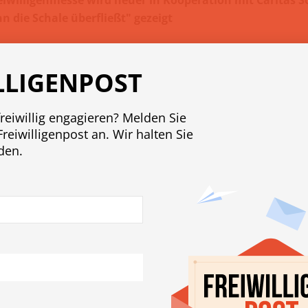
nn die Schale überfließt" gezeigt
LLIGENPOST
freiwillig engagieren? Melden Sie
Freiwilligenpost an. Wir halten Sie
den.