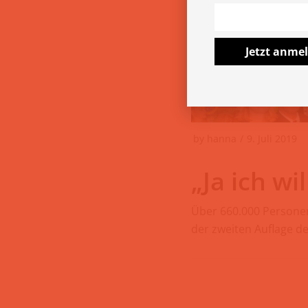
Jetzt anme
by
hanna
9. Juli 2019
„Ja ich wi
Über 660.000 Personen
der zweiten Auflage de