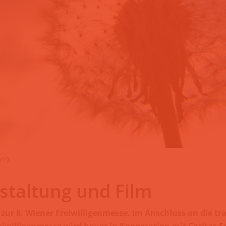
019
staltung und Film
zur 8. Wiener Freiwilligenmesse. Im Anschluss an die trad
iwilligenmesse wird heuer in Kooperation mit Caritas So