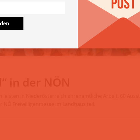
lden
ll“ in der NÖN
 leisten in Niederösterreich ehrenamtliche Arbeit. 60 Auss
r NÖ Freiwilligenmesse im Landhaus teil.