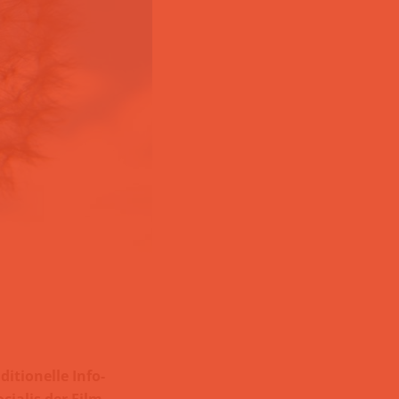
itionelle Info-
cialis der Film