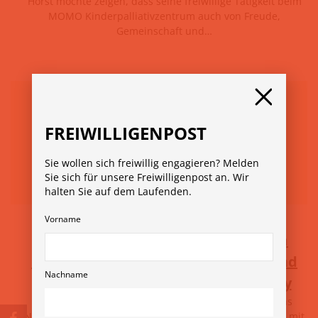
Horst möchte zeigen, dass seine freiwillige Tätigkeit beim
MOMO Kinderpalliativzentrum auch von Freude,
Gemeinschaft und…
FREIWILLIGENPOST
Sie wollen sich freiwillig engagieren? Melden
Sie sich für unsere Freiwilligenpost an. Wir
halten Sie auf dem Laufenden.
27. Mai 2026
Allgemein
Vorname
Erfolgsgeschichte: Wenn aus einem
Hobby Engagement wird: Tamara und
Nachname
ihr Kreativkurs bei der Hobby Lobby
Manchmal braucht es nur eine Begegnung, um etwas
Neues zu beginnen. Für Tamara war es die Begegnung mit