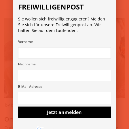
FREIWILLIGENPOST
Sie wollen sich freiwillig engagieren? Melden
Sie sich für unsere Freiwilligenpost an. Wir
halten Sie auf dem Laufenden.
Vorname
Nachname
E-Mail Adresse
by
isabella
15. Juni 2022
Jetzt anmelden
Oma/Opa-Projekt von NL40
Freiwillige gesucht, die mit Kindern und Jugendlichen