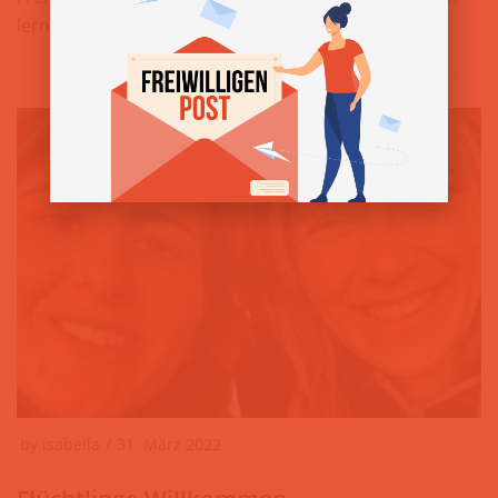
lernen und Zeit verbringen » www.nl40.at
by
isabella
31. März 2022