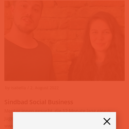
by
isabella
2. August 2022
Sindbad Social Business
Mentor:innen gesucht, die 12 Monate lang eine:n
Jugendliche:n beim Bildungsweg begleiten ⠀ »
www.sindbad.co.at