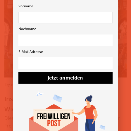
Vorname
Nachname
E-Mail Adresse
Jetzt anmelden
by
isabella
17. Juli 2019
Inspiration und Input – Die Gäste der
Wiener Freiwilligenmesse
Dieses Jahr kommen bekannte Gesichter der Wiener
Freiwilligenszene zu Gesprächen und Vorträgen zur