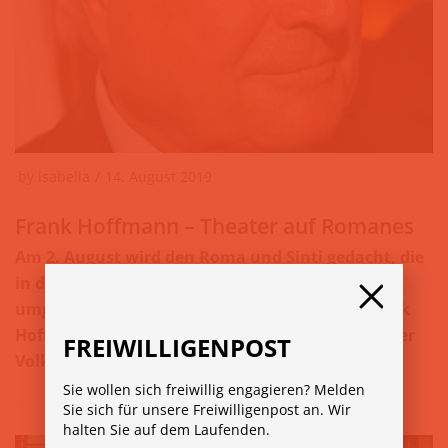
by
isabella
14. August 2019
Frank Hoffmann – Theater auf Romanes
Am 2. August wird den Roma und Sinti gedacht, die
in den Gaskammern der Nationalsozialisten
umgebracht wurden. Der Burgschauspieler Frank
Hoffmann gilt als langjähriger Unterstützer dieser
FREIWILLIGENPOST
Volksgruppen.
Sie wollen sich freiwillig engagieren? Melden
Sie sich für unsere Freiwilligenpost an. Wir
halten Sie auf dem Laufenden.