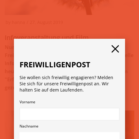
by
hanna
27. August 2019
Infoveranstaltung und Film
Nur mehr 37 Tage bis zur 8. Wiener
Freiwilligenmesse. Im Anschluss an die traditionelle
FREIWILLIGENPOST
Info-Veranstaltung zur Freiwilligenmesse wird
heuer in Kooperation mit Caritas Socialis der Film
Sie wollen sich freiwillig engagieren? Melden
"Erfülltes Leben - wenn die Schale überfließt"
Sie sich für unsere Freiwilligenpost an. Wir
gezeigt
halten Sie auf dem Laufenden.
Vorname
Nachname