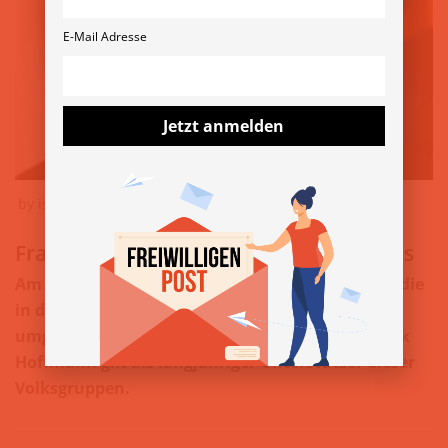
E-Mail Adresse
Jetzt anmelden
by
isabella
14. August 2019
Frank Hoffmann – Theater auf Romanes
Am 2. August wird den Roma und Sinti gedacht, die
in den Gaskammern der Nationalsozialisten
umgebracht wurden. Der Burgschauspieler Frank
Hoffmann gilt als langjähriger Unterstützer dieser
Volksgruppen.